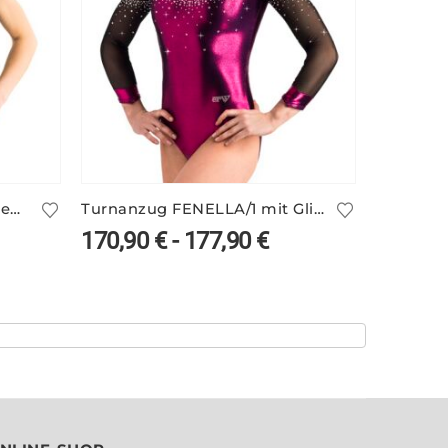
Turnanzug IVENA/2 in deinen Farben
Turnanzug FENELLA/1 mit Glitzer
170,90
€
-
177,90
€
78,90