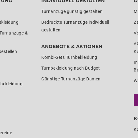
TUNG
INDIVIDUELL GESTALTEN
O
Turnanzüge günstig gestalten
M
ekleidung
Bedruckte Turnanzüge individuell
Z
gestalten
 Turnanzüge &
V
A
ANGEBOTE & AKTIONEN
estellen
K
Kombi-Sets Turnbekleidung
In
Turnbekleidung nach Budget
Ba
Günstige Turnanzüge Damen
W
nbekleidung
K
K
ereine