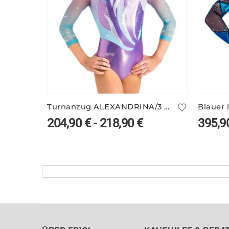
Turnanzug ALEXANDRINA/3 mit 3/4-Arm
204,90
€
-
218,90
€
395,9