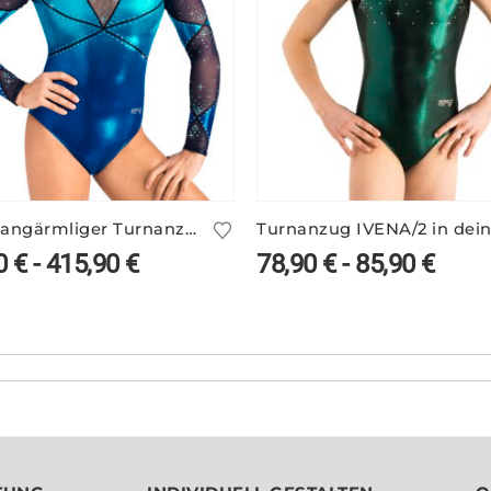
Blauer langärmliger Turnanzug VALERIE/1 mit Farbverlauf
0
€
-
415,90
€
78,90
€
-
85,90
€