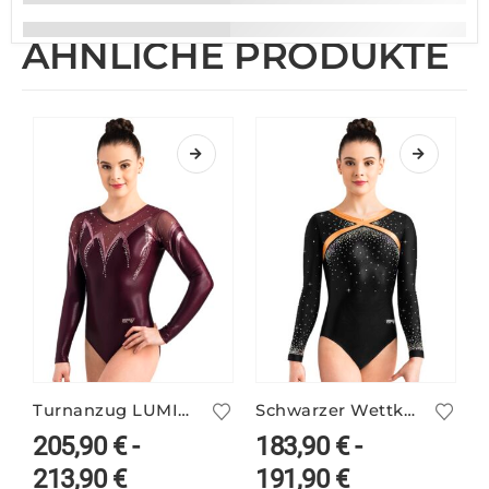
ÄHNLICHE PRODUKTE
Turnanzug LUMIRA/5
Schwarzer Wettkampfanzug ELSY/4
205,90
€
-
183,90
€
-
213,90
€
191,90
€