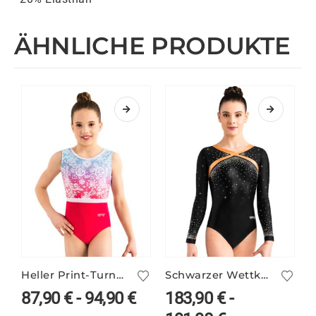
ÄHNLICHE PRODUKTE
Heller Print-Turnanzug FEYRA/2
Schwarzer Wettkampfanzug ELSY/4
87,90
€
-
94,90
€
183,90
€
-