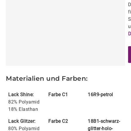
D
f
S
u
D
Materialien und Farben:
Lack Shine:
Farbe C1
16R9-petrol
82% Polyamid
18% Elasthan
Lack Glitzer:
Farbe C2
18B1-schwarz-
80% Polyamid
glitter-holo-