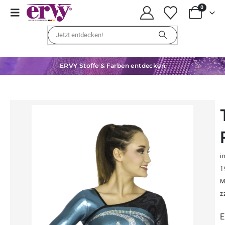
0
ERVY Stoffe & Farben entdecken
in
1
M
z