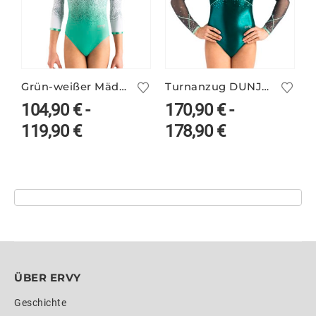
Grün-weißer Mädchen Print-Turnanzug ILKA/4
Turnanzug DUNJA/1 langarm
T
104,90
€
-
170,90
€
-
119,90
€
178,90
€
ÜBER ERVY
Geschichte