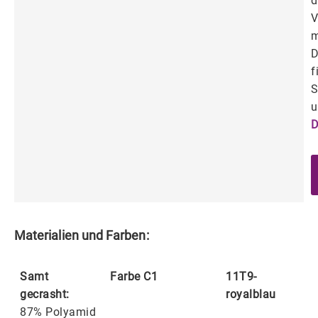
d
V
m
D
f
S
u
D
Materialien und Farben:
Samt
Farbe C1
11T9-
gecrasht:
royalblau
87% Polyamid