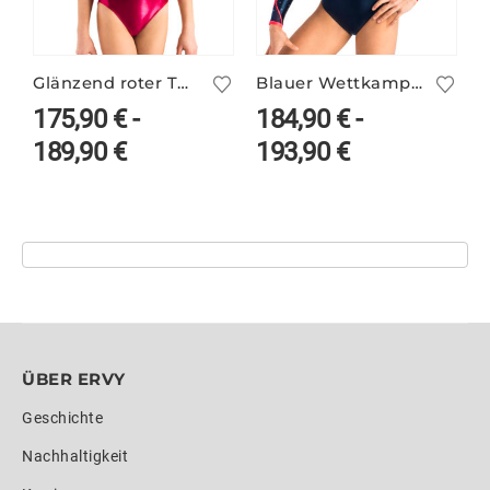
Glänzend roter Turnanzug LORNA/3 mit Ärmelprint
Blauer Wettkampfanzug VALERIE/2 mit Neon
175,90
€
-
184,90
€
-
189,90
€
193,90
€
ÜBER ERVY
Geschichte
Nachhaltigkeit