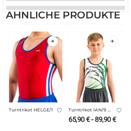
ÄHNLICHE PRODUKTE
Turntrikot HELGE/1
Turntrikot IAN/9 mit Igloo-Print
T
65,90
€
-
89,90
€