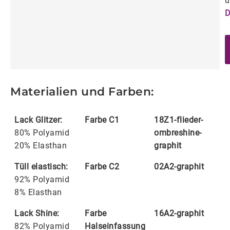
u
D
Materialien und Farben:
Lack Glitzer:
Farbe C1
18Z1-flieder-
80% Polyamid
ombreshine-
20% Elasthan
graphit
Tüll elastisch:
Farbe C2
02A2-graphit
92% Polyamid
8% Elasthan
Lack Shine:
Farbe
16A2-graphit
82% Polyamid
Halseinfassung