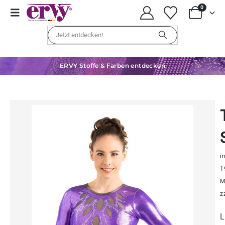
0
ERVY Stoffe & Farben entdecken
in
1
M
z
L