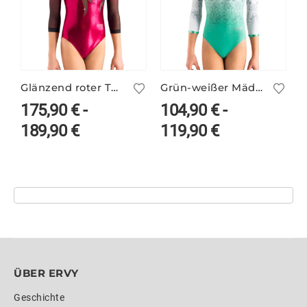
Glänzend roter Turnanzug LORNA/3 mit Ärmelprint
Grün-weißer Mädchen Print-Turnanzug ILKA/4
175,90
€
-
104,90
€
-
189,90
€
119,90
€
ÜBER ERVY
Geschichte