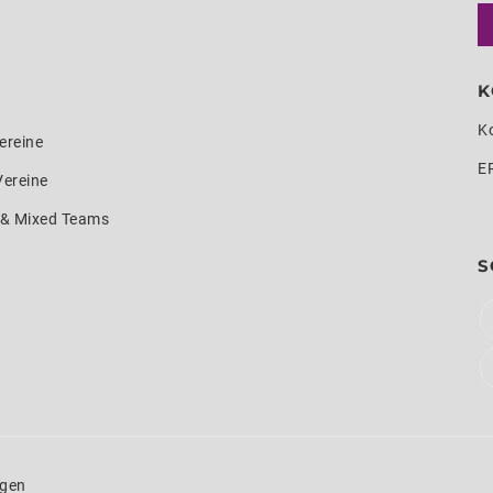
K
K
ereine
E
Vereine
e & Mixed Teams
S
ngen