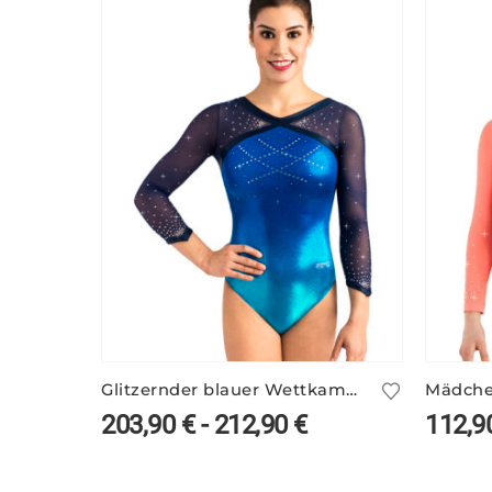
Glitzernder blauer Wettkampf Anzug ELSY/3
203,90
€
-
212,90
€
112,9