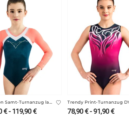
Mädchen Samt-Turnanzug langarm ARIANA/3
0
€
-
119,90
€
78,90
€
-
91,90
€