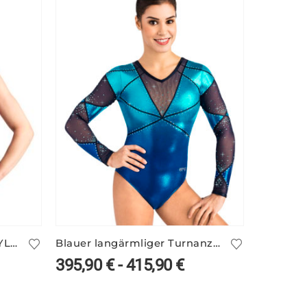
Trendy Print-Turnanzug DYLA/2 – pink-schwarz
Blauer langärmliger Turnanzug VALERIE/1 mit Farbverlauf
395,90
€
-
415,90
€
230,9