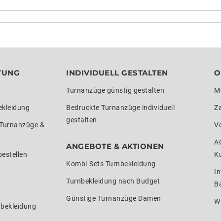
TUNG
INDIVIDUELL GESTALTEN
O
Turnanzüge günstig gestalten
M
ekleidung
Bedruckte Turnanzüge individuell
Z
gestalten
 Turnanzüge &
V
A
ANGEBOTE & AKTIONEN
estellen
K
Kombi-Sets Turnbekleidung
In
Turnbekleidung nach Budget
Ba
Günstige Turnanzüge Damen
W
nbekleidung