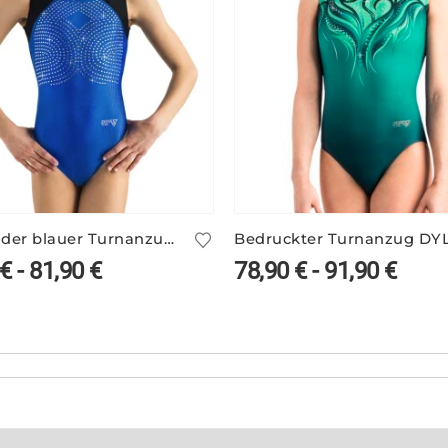
Glitzernder blauer Turnanzug ohne Arm – PEGGY/1
€
-
81,90
€
78,90
€
-
91,90
€