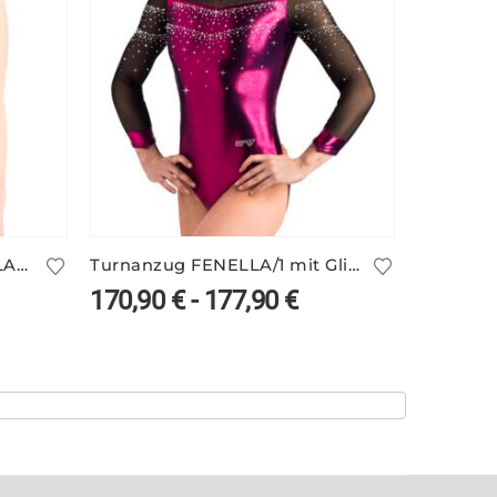
Bedruckter Turnanzug DYLA/3 ohne Arm
Turnanzug FENELLA/1 mit Glitzer
170,90
€
-
177,90
€
87,90