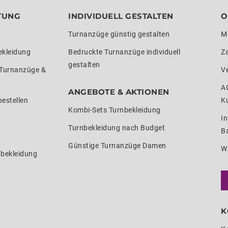
TUNG
INDIVIDUELL GESTALTEN
O
Turnanzüge günstig gestalten
M
ekleidung
Bedruckte Turnanzüge individuell
Z
gestalten
 Turnanzüge &
V
A
ANGEBOTE & AKTIONEN
estellen
K
Kombi-Sets Turnbekleidung
In
Turnbekleidung nach Budget
Ba
Günstige Turnanzüge Damen
W
nbekleidung
K