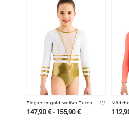
Eleganter gold-weißer Turnanzug ANIKE/1
147,90
€
-
155,90
€
112,9