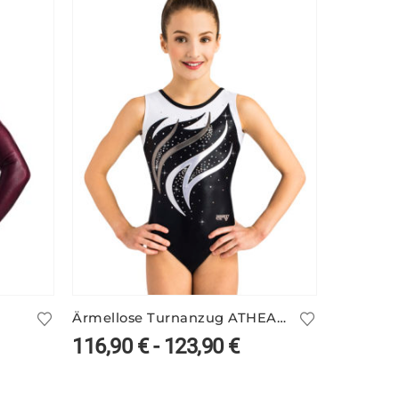
Ärmellose Turnanzug ATHEA/5 – schwarz/weiß
116,90
€
-
123,90
€
87,90