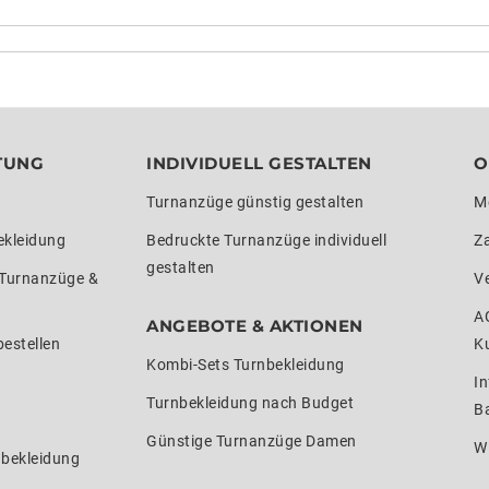
TUNG
INDIVIDUELL GESTALTEN
O
Turnanzüge günstig gestalten
M
ekleidung
Bedruckte Turnanzüge individuell
Z
gestalten
 Turnanzüge &
V
A
ANGEBOTE & AKTIONEN
estellen
K
Kombi-Sets Turnbekleidung
In
Turnbekleidung nach Budget
Ba
Günstige Turnanzüge Damen
W
nbekleidung