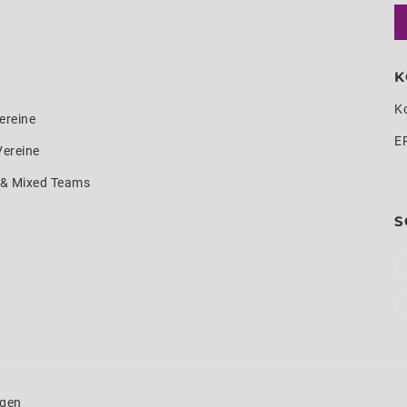
K
K
ereine
E
Vereine
e & Mixed Teams
S
ngen