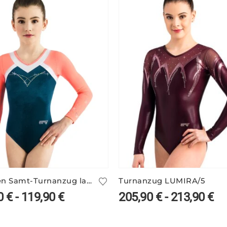
Mädchen Samt-Turnanzug langarm ARIANA/3
Turnanzug LUMIRA/5
0
€
-
119,90
€
205,90
€
-
213,90
€