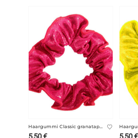
Haargummi Classic granatapfel
Haargu
5,50
€
5,50
€