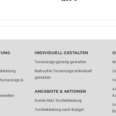
TUNG
INDIVIDUELL GESTALTEN
O
Turnanzüge günstig gestalten
M
ekleidung
Bedruckte Turnanzüge individuell
Z
gestalten
 Turnanzüge &
V
A
ANGEBOTE & AKTIONEN
estellen
K
Kombi-Sets Turnbekleidung
In
Turnbekleidung nach Budget
Ba