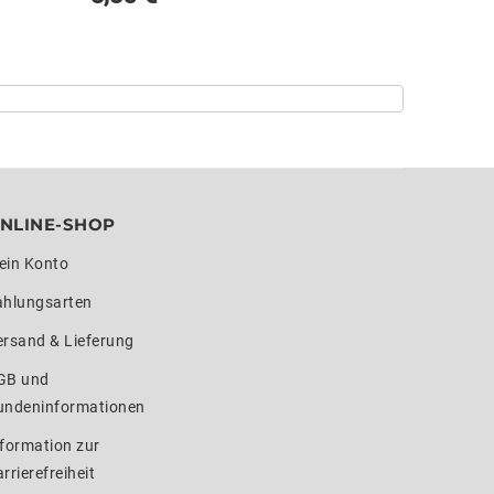
NLINE-SHOP
ein Konto
ahlungsarten
ersand & Lieferung
GB und
undeninformationen
formation zur
rrierefreiheit