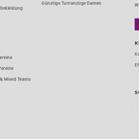
Günstige Turnanzüge Damen
W
nbekleidung
K
K
ereine
E
Vereine
e & Mixed Teams
S