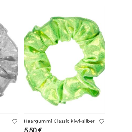
Haargummi Classic kiwi-silber
Haargumm
5,50
€
5,50
€