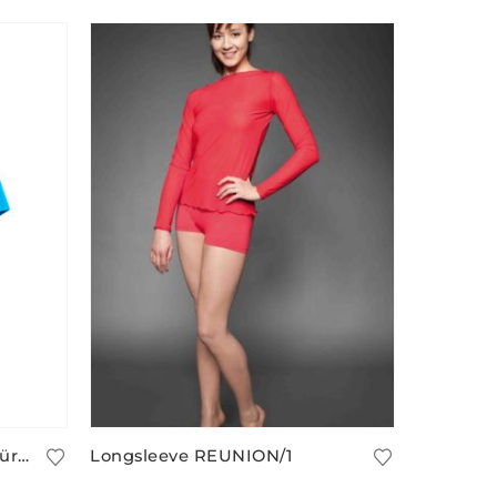
Sport Shirt lang DOMINIC für Kinder und Erwachsene
Longsleeve REUNION/1