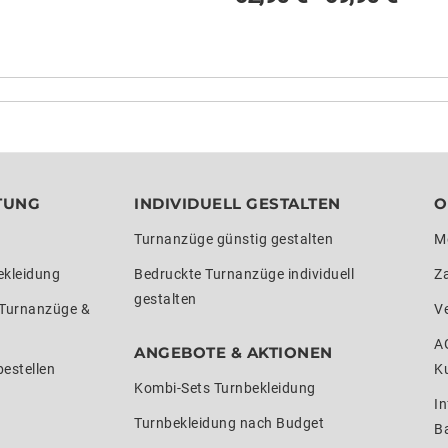
TUNG
INDIVIDUELL GESTALTEN
O
Turnanzüge günstig gestalten
M
ekleidung
Bedruckte Turnanzüge individuell
Z
gestalten
 Turnanzüge &
V
A
ANGEBOTE & AKTIONEN
estellen
K
Kombi-Sets Turnbekleidung
In
Turnbekleidung nach Budget
Ba