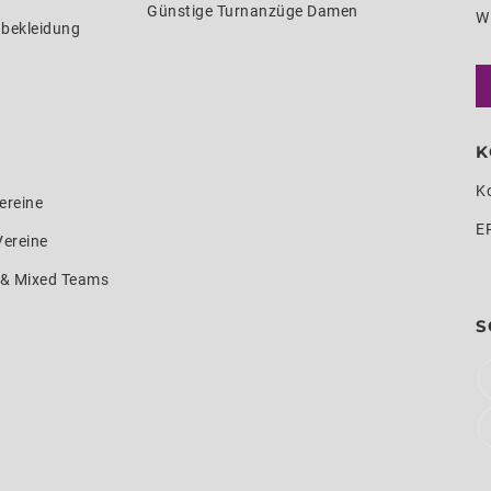
Günstige Turnanzüge Damen
W
nbekleidung
K
K
ereine
E
Vereine
e & Mixed Teams
S