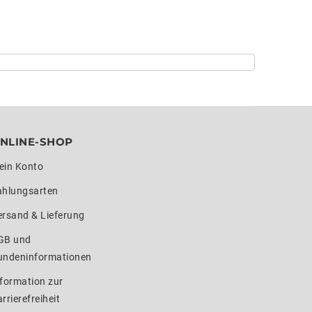
NLINE-SHOP
ein Konto
ahlungsarten
ersand & Lieferung
GB und
undeninformationen
formation zur
rrierefreiheit