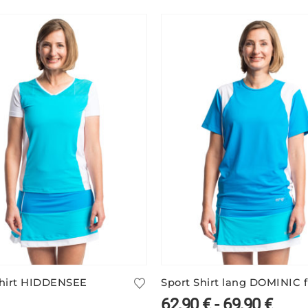
shirt HIDDENSEE
62,90
€
-
69,90
€