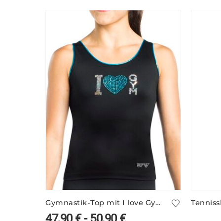
Gymnastik-Top mit I love Gym Glitzermotiv – GUADELOUPE/5
Tennis
47,90
€
-
50,90
€