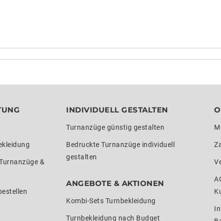
TUNG
INDIVIDUELL GESTALTEN
O
Turnanzüge günstig gestalten
M
ekleidung
Bedruckte Turnanzüge individuell
Z
gestalten
 Turnanzüge &
V
A
ANGEBOTE & AKTIONEN
estellen
K
Kombi-Sets Turnbekleidung
In
Turnbekleidung nach Budget