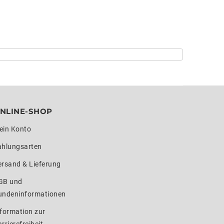
NLINE-SHOP
ein Konto
ahlungsarten
ersand & Lieferung
GB und
undeninformationen
formation zur