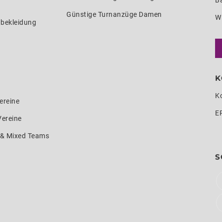
Ba
Günstige Turnanzüge Damen
W
nbekleidung
K
K
ereine
E
Vereine
e & Mixed Teams
S