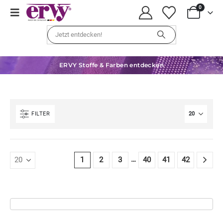
0
ERVY Stoffe & Farben entdecken
FILTER
…
1
2
3
40
41
42