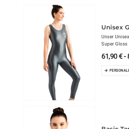
Unisex G
Unser Unisex
Super Gloss
18% Elasthan
61,90
€
-
PERSONALI
Basic T