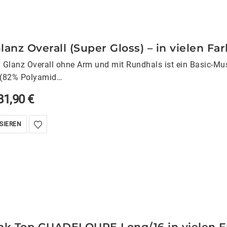
lanz Overall (Super Gloss) – in vielen Fa
 Glanz Overall ohne Arm und mit Rundhals ist ein Basic-Mus
 (82% Polyamid
) ist in vielen Farben erhältlich. Unser Ganzkörperanzug…
81,90
€
SIEREN
ank Top GUADELOUPE Long/16 in vielen 