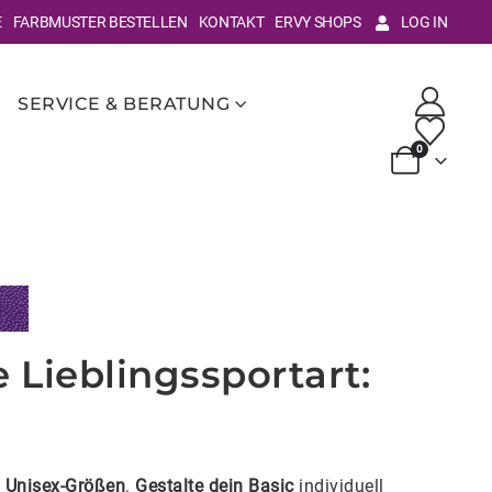
E
FARBMUSTER BESTELLEN
KONTAKT
ERVY SHOPS
LOG IN
SERVICE & BERATUNG
0
 Lieblingssportart:
d Unisex-Größen
.
Gestalte dein Basic
individuell