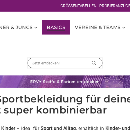
GRÖSSENTABELLEN
PROBIERANZÜG
ER & JUNGS
BASICS
VEREINE & TEAMS
ERVY Stoffe & Farben entdecken
Sportbekleidung für deine
st super kombinierbar
 Kinder
– ideal für
Sport und Alltag
, erhältlich in
Kinder- un