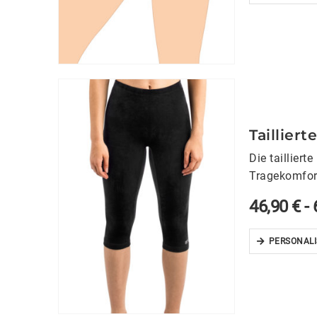
Taillier
Die taillier
Tragekomfort
Passform….
46,90
€
-
PERSONALI