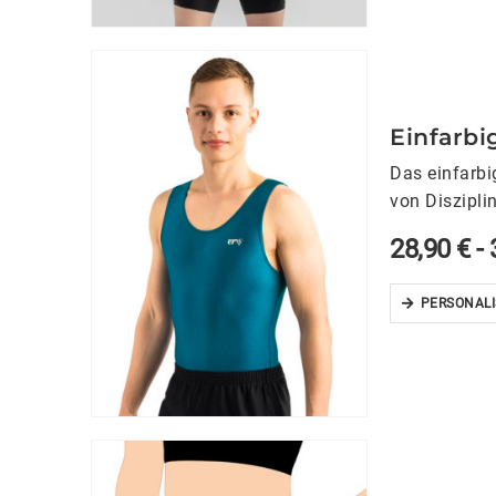
Einfarbi
Das einfarbi
von Diszipli
28,90
€
-
PERSONALI