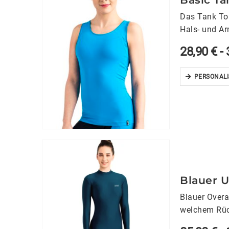
Das Tank To
Hals- und Ar
hohen Trage
28,90
€
-
PERSONALI
Blauer U
Blauer Overa
welchem Rüc
Rückenteil.