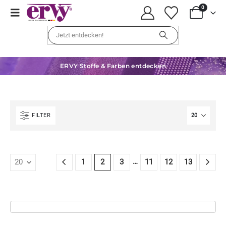
0
ERVY Stoffe & Farben entdecken
FILTER
…
1
2
3
11
12
13