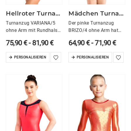
Hellroter Turnanzug VARIANA/5 ohne Arm
Mädchen Turnanzug BRIZO/4 ohne Arm
Turnanzug VARIANA/5
Der pinke Turnanzug
ohne Arm mit Rundhals
BRIZO/4 ohne Arm hat
vorne und hinten. Mit
einen Rundhals vorne
75,90
€
-
81,90
€
64,90
€
-
71,90
€
seiner trendy hellroten
und einen tiefen
Farbe und dem floralen
Rundhals hinten. Die
PERSONALISIEREN
PERSONALISIEREN
Print Design im Oberteil
Halseinfassung ist in
mit dem in weiß
Pink gehalten. Der
eingefassten Rundhals
Turnbody ist im Oberteil
ziehst du alle…
mit einem
matten schwarzen
Mikrofaserstoff…