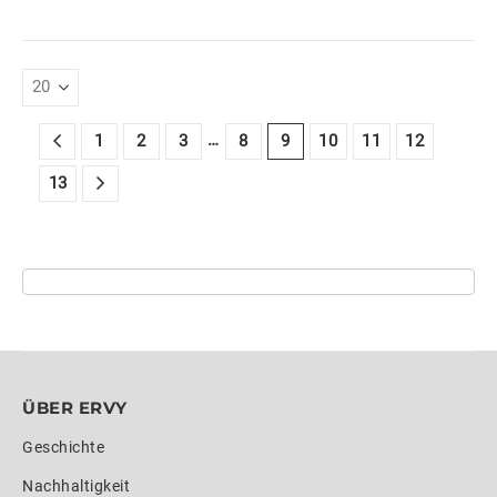
Mädchen und Frauen und
ist mit…
…
1
2
3
8
9
10
11
12
13
ÜBER ERVY
Geschichte
Nachhaltigkeit