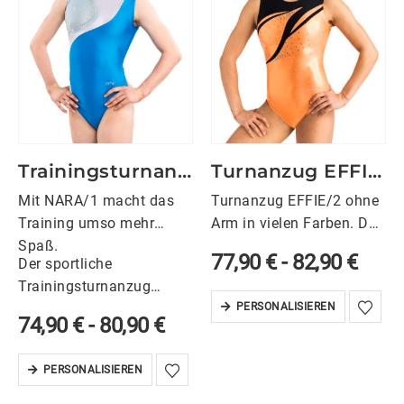
Die entlang…
schwarzen Oberteil, der…
Trainingsturnanzug NARA/1 – dreifarbig
Turnanzug EFFIE/2 ohne Arm in vielen Farben
Mit NARA/1 macht das
Turnanzug EFFIE/2 ohne
Training umso mehr
Arm in vielen Farben. Der
Spaß.
Turnanzug EFFIE/2 hat
77,90
€
-
82,90
€
Der sportliche
einen U-Boot-Ausschnitt
Trainingsturnanzug
vorne und einen tiefen
NARA/1 ohne Arm hat
PERSONALISIEREN
Rundhals hinten. Mit
74,90
€
-
80,90
€
einen U-Boot-
diesem Wettkampfanzug
Halsausschnitt vorne und
setzt du ein farbenfrohes
PERSONALISIEREN
Rundhals hinten. Der
Statement egal ob beim…
Turnanzug ist für