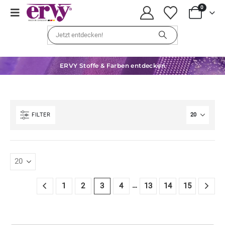
0
ERVY Stoffe & Farben entdecken
FILTER
…
1
2
3
4
13
14
15