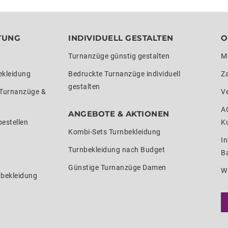
TUNG
INDIVIDUELL GESTALTEN
O
Turnanzüge günstig gestalten
M
ekleidung
Bedruckte Turnanzüge individuell
Z
gestalten
 Turnanzüge &
V
A
ANGEBOTE & AKTIONEN
estellen
K
Kombi-Sets Turnbekleidung
In
Turnbekleidung nach Budget
Ba
Günstige Turnanzüge Damen
W
nbekleidung