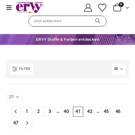
0
ERVY Stoffe & Farben entdecken
FILTER
…
…
1
2
3
40
41
42
45
46
47