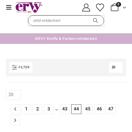
0
ERVY Stoffe & Farben entdecken
FILTER
…
1
2
3
43
44
45
46
47