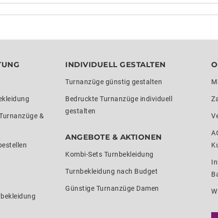
TUNG
INDIVIDUELL GESTALTEN
O
Turnanzüge günstig gestalten
M
ekleidung
Bedruckte Turnanzüge individuell
Z
gestalten
 Turnanzüge &
V
A
ANGEBOTE & AKTIONEN
estellen
K
Kombi-Sets Turnbekleidung
In
Turnbekleidung nach Budget
Ba
Günstige Turnanzüge Damen
W
nbekleidung