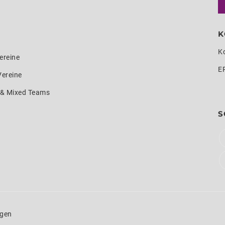
K
K
ereine
E
Vereine
e & Mixed Teams
S
ngen