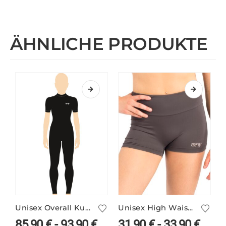
ÄHNLICHE PRODUKTE
Unisex Overall Kurzarm mit Stehbund
Unisex High Waist Hotpants EYSTRA/1 in vielen Farben
85,90
€
-
93,90
€
31,90
€
-
33,90
€