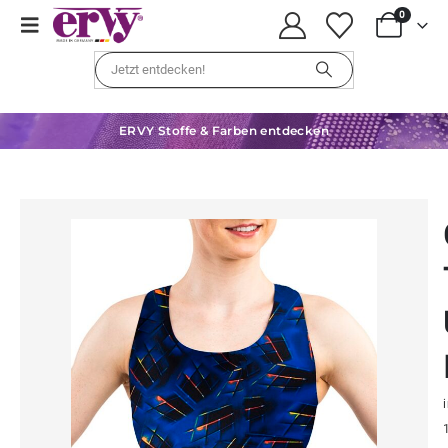
0
ERVY Stoffe & Farben entdecken
i