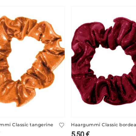
mmi Classic tangerine
Haargummi Classic borde
5,50
€