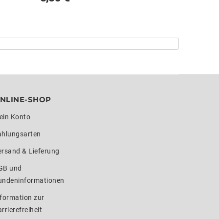
NLINE-SHOP
ein Konto
ahlungsarten
ersand & Lieferung
GB und
undeninformationen
formation zur
rrierefreiheit