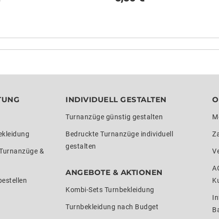
TUNG
INDIVIDUELL GESTALTEN
O
Turnanzüge günstig gestalten
M
ekleidung
Bedruckte Turnanzüge individuell
Z
gestalten
 Turnanzüge &
V
A
ANGEBOTE & AKTIONEN
estellen
K
Kombi-Sets Turnbekleidung
In
Turnbekleidung nach Budget
Ba