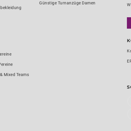
Günstige Turnanzüge Damen
W
nbekleidung
K
K
ereine
E
Vereine
e & Mixed Teams
S