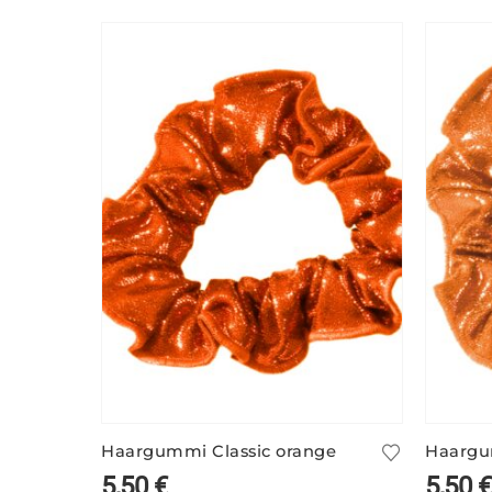
Haargummi Classic orange
Haargu
5,50
€
5,50
€