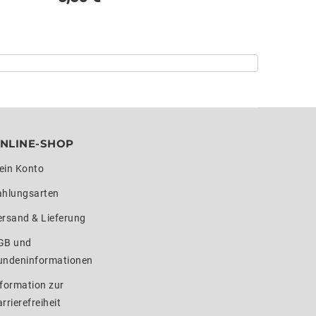
NLINE-SHOP
ein Konto
ahlungsarten
ersand & Lieferung
GB und
undeninformationen
formation zur
rrierefreiheit