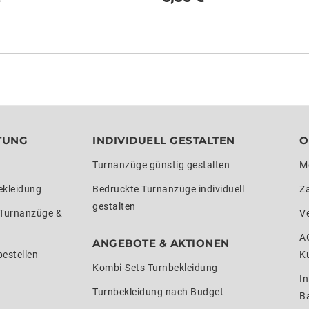
TUNG
INDIVIDUELL GESTALTEN
O
Turnanzüge günstig gestalten
M
ekleidung
Bedruckte Turnanzüge individuell
Z
gestalten
 Turnanzüge &
V
A
ANGEBOTE & AKTIONEN
estellen
K
Kombi-Sets Turnbekleidung
In
Turnbekleidung nach Budget
Ba