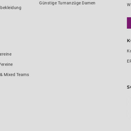
Günstige Turnanzüge Damen
W
nbekleidung
K
K
ereine
E
Vereine
e & Mixed Teams
S