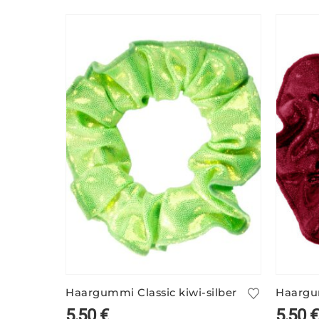
Haargummi Classic kiwi-silber
Haargu
5,50
€
5,50
€