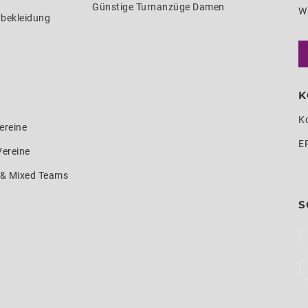
Günstige Turnanzüge Damen
W
nbekleidung
K
K
ereine
E
Vereine
e & Mixed Teams
S