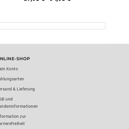
NLINE-SHOP
ein Konto
ahlungsarten
ersand & Lieferung
GB und
undeninformationen
formation zur
rrierefreiheit