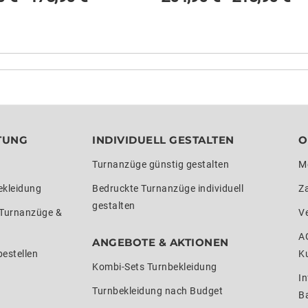
TUNG
INDIVIDUELL GESTALTEN
O
Turnanzüge günstig gestalten
M
ekleidung
Bedruckte Turnanzüge individuell
Z
gestalten
 Turnanzüge &
V
A
ANGEBOTE & AKTIONEN
estellen
K
Kombi-Sets Turnbekleidung
In
Turnbekleidung nach Budget
Ba