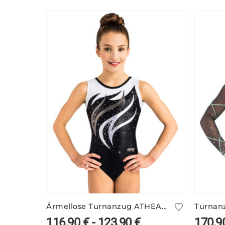
Ärmellose Turnanzug ATHEA/5 – schwarz/weiß
Turnan
116,90
€
-
123,90
€
170,9