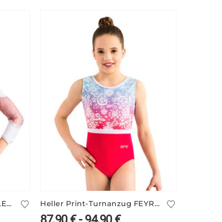
Rosa Wettkampfanzug MILENA/2
Heller Print-Turnanzug FEYRA/2
87,90
€
-
94,90
€
175,9