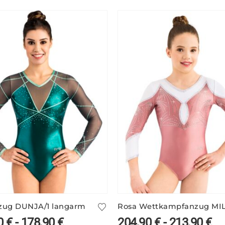
zug DUNJA/1 langarm
0
€
-
178,90
€
204,90
€
-
213,90
€