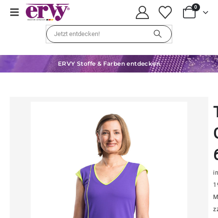
0
ERVY Stoffe & Farben entdecken
in
1
M
z