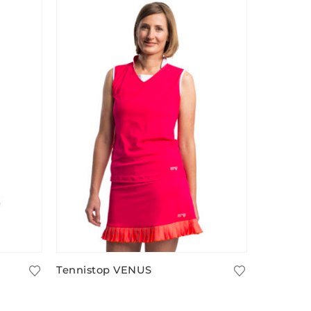
Tennistop VENUS
Turnanz