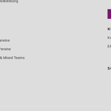
nbekleidung
K
K
ereine
E
Vereine
e & Mixed Teams
S