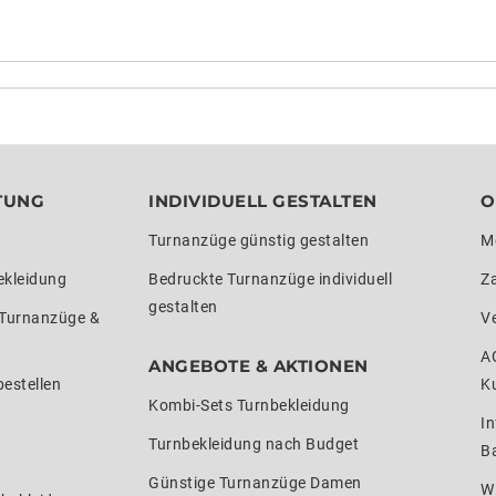
TUNG
INDIVIDUELL GESTALTEN
O
Turnanzüge günstig gestalten
M
ekleidung
Bedruckte Turnanzüge individuell
Z
gestalten
 Turnanzüge &
V
A
ANGEBOTE & AKTIONEN
estellen
K
Kombi-Sets Turnbekleidung
In
Turnbekleidung nach Budget
Ba
Günstige Turnanzüge Damen
W