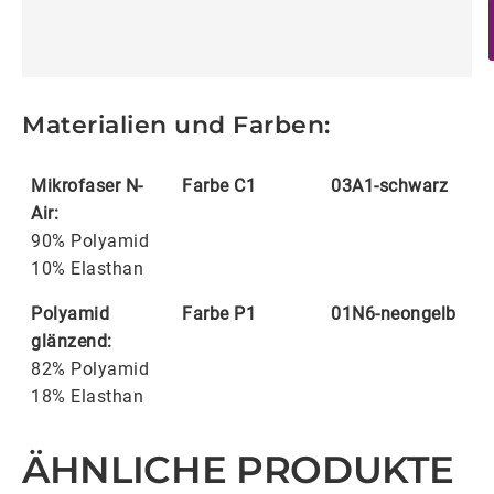
Materialien und Farben:
Mikrofaser N-
Farbe C1
03A1-schwarz
Air:
90% Polyamid
10% Elasthan
Polyamid
Farbe P1
01N6-neongelb
glänzend:
82% Polyamid
18% Elasthan
ÄHNLICHE PRODUKTE