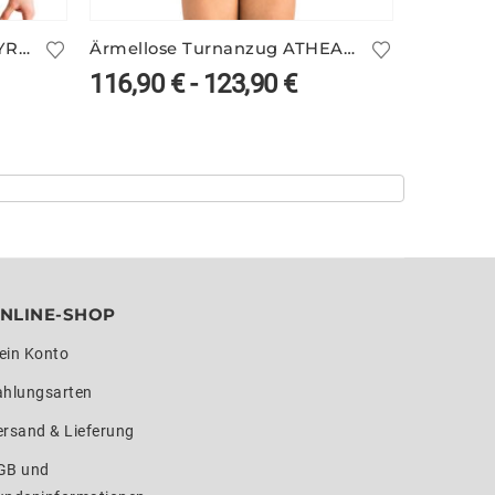
Heller Print-Turnanzug FEYRA/2
Ärmellose Turnanzug ATHEA/5 – schwarz/weiß
Turnanz
116,90
€
-
123,90
€
205,9
NLINE-SHOP
ein Konto
ahlungsarten
ersand & Lieferung
GB und