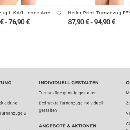
zug ILKA/1 – ohne Arm
€
-
76,90
€
87,90
€
-
94,90
€
TUNG
INDIVIDUELL GESTALTEN
O
Turnanzüge günstig gestalten
M
ekleidung
Bedruckte Turnanzüge individuell
Z
gestalten
 Turnanzüge &
V
A
ANGEBOTE & AKTIONEN