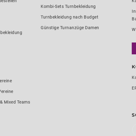
estellen
K
Kombi-Sets Turnbekleidung
In
Turnbekleidung nach Budget
Ba
Günstige Turnanzüge Damen
W
nbekleidung
K
K
ereine
E
Vereine
e & Mixed Teams
S