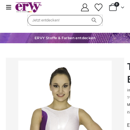
0
ERVY Stoffe & Farben entdecken
in
1
M
z