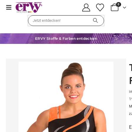
0
ERVY Stoffe & Farben entdecken
in
1
M
z
E