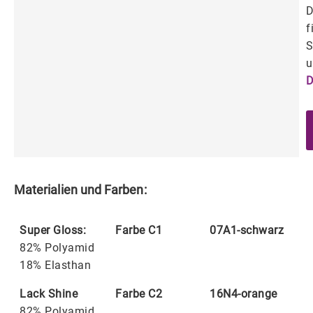
D
f
S
u
D
Materialien und Farben:
Super Gloss:
Farbe C1
07A1-schwarz
82% Polyamid
18% Elasthan
Lack Shine
Farbe C2
16N4-orange
82% Polyamid