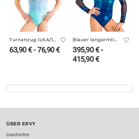
Turnanzug ILKA/1 – ohne Arm
Blauer langärmliger Turnanzug VALERIE/1 mit Farbverlauf
63,90
€
-
76,90
€
395,90
€
-
415,90
€
ÜBER ERVY
Geschichte