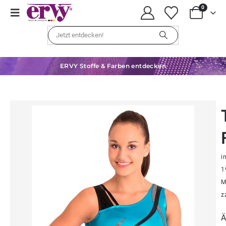
0
ERVY Stoffe & Farben entdecken
in
1
M
z
Ä