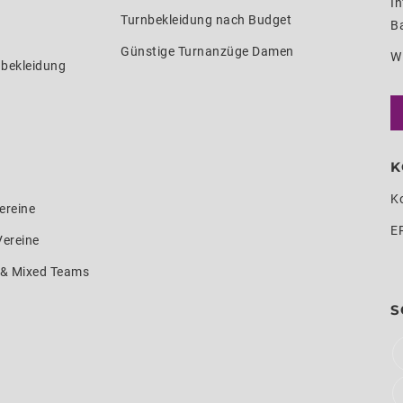
In
Turnbekleidung nach Budget
Ba
Günstige Turnanzüge Damen
W
nbekleidung
K
K
ereine
E
Vereine
e & Mixed Teams
S