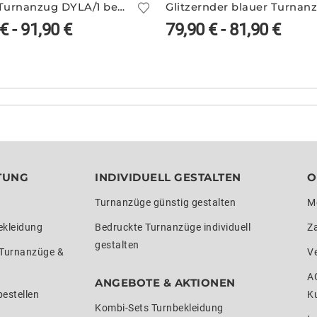
Blauer Turnanzug DYLA/1 bedruckt
€
-
91,90
€
79,90
€
-
81,90
€
TUNG
INDIVIDUELL GESTALTEN
O
Turnanzüge günstig gestalten
M
ekleidung
Bedruckte Turnanzüge individuell
Z
gestalten
 Turnanzüge &
V
A
ANGEBOTE & AKTIONEN
estellen
K
Kombi-Sets Turnbekleidung