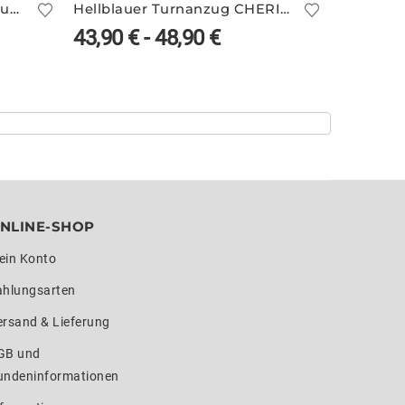
Glitzernder blauer Turnanzug ohne Arm – PEGGY/1
Hellblauer Turnanzug CHERIE/2 mit Sternmotiv
43,90
€
-
48,90
€
78,90
NLINE-SHOP
ein Konto
ahlungsarten
ersand & Lieferung
GB und
undeninformationen