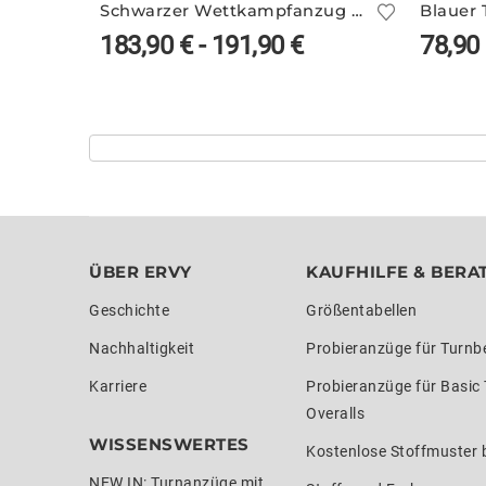
Schwarzer Wettkampfanzug ELSY/4
183,90
€
-
191,90
€
78,90
ÜBER ERVY
KAUFHILFE & BERA
Geschichte
Größentabellen
Nachhaltigkeit
Probieranzüge für Turnb
Karriere
Probieranzüge für Basic
Overalls
WISSENSWERTES
Kostenlose Stoffmuster b
NEW IN: Turnanzüge mit