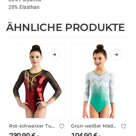
20% Elasthan
ÄHNLICHE PRODUKTE
Rot-schwarzer Turnanzug mit Netzärmeln – TALITHA/4
Grün-weißer Mädchen Print-Turnanzug ILKA/4
T
230,90
€
-
104,90
€
-