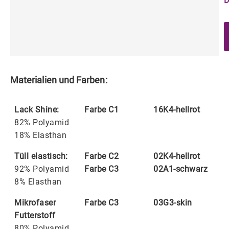
D
Materialien und Farben:
Lack Shine:
Farbe C1
16K4-hellrot
82% Polyamid
18% Elasthan
Tüll elastisch:
Farbe C2
02K4-hellrot
92% Polyamid
Farbe C3
02A1-schwarz
8% Elasthan
Mikrofaser
Farbe C3
03G3-skin
Futterstoff
80% Polyamid