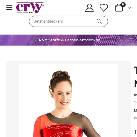
0
ERVY Stoffe & Farben entdecken
in
1
M
z
T