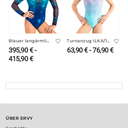
Blauer langärmliger Turnanzug VALERIE/1 mit Farbverlauf
Turnanzug ILKA/1 – ohne Arm
T
395,90
€
-
63,90
€
-
76,90
€
415,90
€
ÜBER ERVY