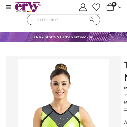
0
ERVY Stoffe & Farben entdecken
in
1
M
z
Ä