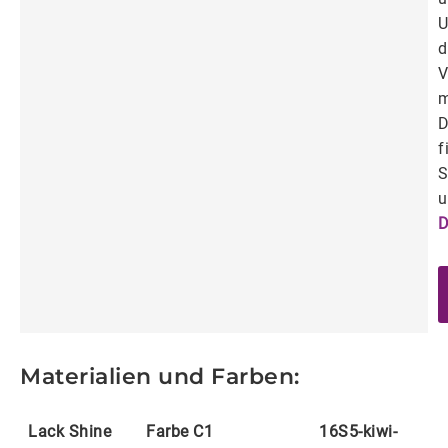
U
d
V
m
D
f
S
u
D
Materialien und Farben:
Lack Shine
Farbe C1
16S5-kiwi-