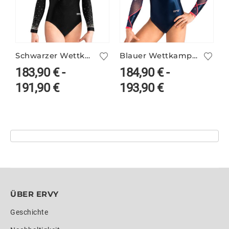
Schwarzer Wettkampfanzug ELSY/4
Blauer Wettkampfanzug VALERIE/2 mit Neon
183,90
€
-
184,90
€
-
191,90
€
193,90
€
ÜBER ERVY
Geschichte