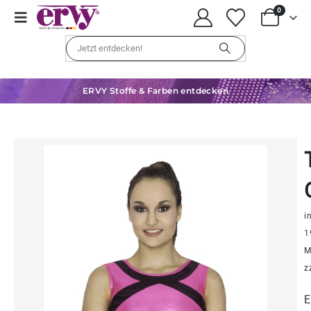
0
ERVY Stoffe & Farben entdecken
in
1
M
z