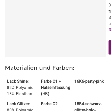
D
f
S
u
D
Materialien und Farben:
Lack Shine:
Farbe C1 +
16K6-party-pink
82% Polyamid
Halseinfassung
18% Elasthan
(HB)
Lack Glitzer:
Farbe C2
18B4-schwarz-
80% Polyamid
glitter-holo-