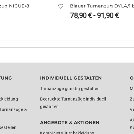
zug NIGUE/8
78,90
€
-
91,90
€
TUNG
INDIVIDUELL GESTALTEN
O
Turnanzüge günstig gestalten
M
ekleidung
Bedruckte Turnanzüge individuell
Z
gestalten
 Turnanzüge &
V
A
ANGEBOTE & AKTIONEN
estellen
K
Kombi-Sets Turnbekleidung