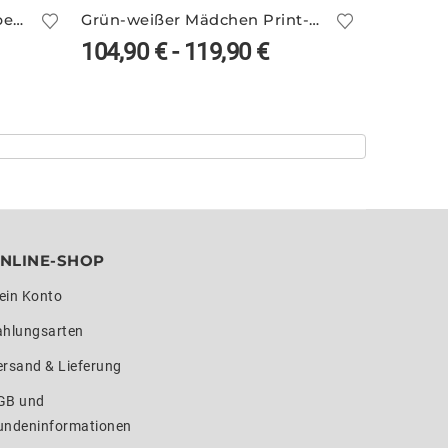
Blauer Turnanzug DYLA/1 bedruckt
Grün-weißer Mädchen Print-Turnanzug ILKA/4
104,90
€
-
119,90
€
78,90
NLINE-SHOP
ein Konto
ahlungsarten
ersand & Lieferung
GB und
undeninformationen