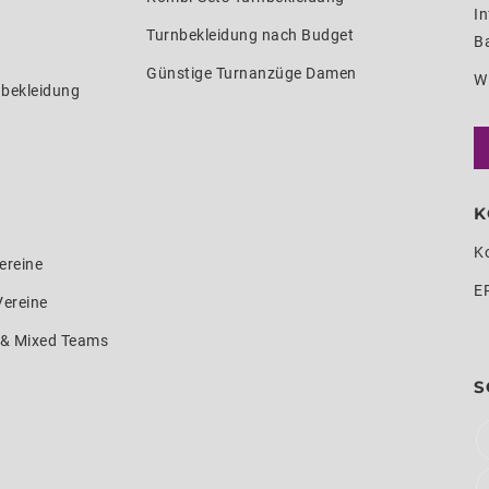
In
Turnbekleidung nach Budget
Ba
Günstige Turnanzüge Damen
W
nbekleidung
K
K
ereine
E
Vereine
e & Mixed Teams
S