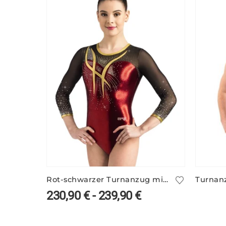
Rot-schwarzer Turnanzug mit Netzärmeln – TALITHA/4
Turnan
230,90
€
-
239,90
€