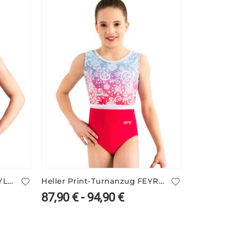
Trendy Print-Turnanzug DYLA/2 – pink-schwarz
Heller Print-Turnanzug FEYRA/2
87,90
€
-
94,90
€
183,9