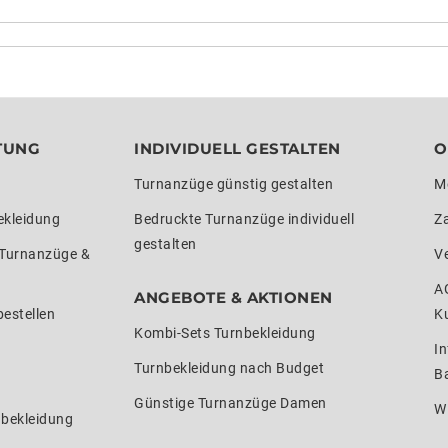
TUNG
INDIVIDUELL GESTALTEN
O
Turnanzüge günstig gestalten
M
ekleidung
Bedruckte Turnanzüge individuell
Z
gestalten
 Turnanzüge &
V
A
ANGEBOTE & AKTIONEN
estellen
K
Kombi-Sets Turnbekleidung
In
Turnbekleidung nach Budget
Ba
Günstige Turnanzüge Damen
W
nbekleidung