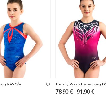
zug PAVO/4
78,90
€
-
91,90
€