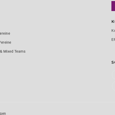
K
K
ereine
E
Vereine
e & Mixed Teams
S
ngen