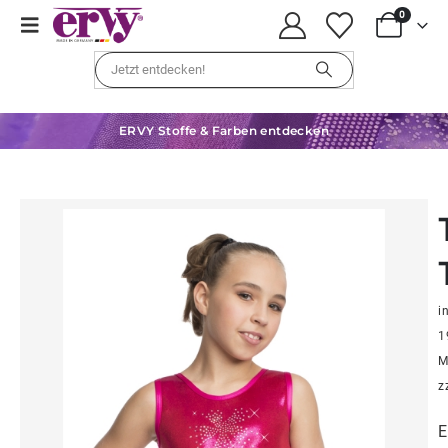
0
ERVY Stoffe & Farben entdecken
in
1
M
z