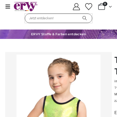
0
ERVY Stoffe & Farben entdecken
in
1
M
z