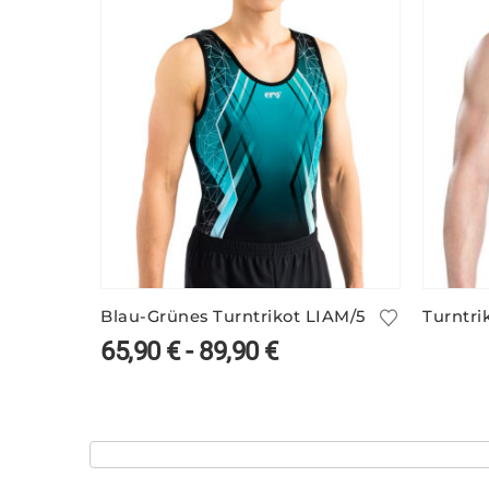
Blau-Grünes Turntrikot LIAM/5
Turntri
65,90
€
-
89,90
€