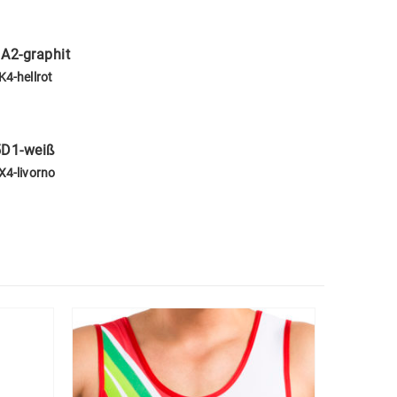
A2-graphit
K4-hellrot
D1-weiß
X4-livorno