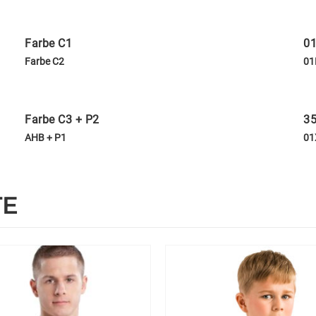
Farbe C1
01
Farbe C2
01
Farbe C3 + P2
35
AHB + P1
01
TE