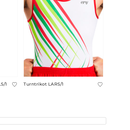
S/1
Turntrikot LARS/1
33,90