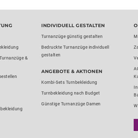
TUNG
INDIVIDUELL GESTALTEN
O
Turnanzüge günstig gestalten
M
ekleidung
Bedruckte Turnanzüge individuell
Z
gestalten
 Turnanzüge &
V
A
ANGEBOTE & AKTIONEN
estellen
K
Kombi-Sets Turnbekleidung
In
Turnbekleidung nach Budget
Ba
Günstige Turnanzüge Damen
W
nbekleidung