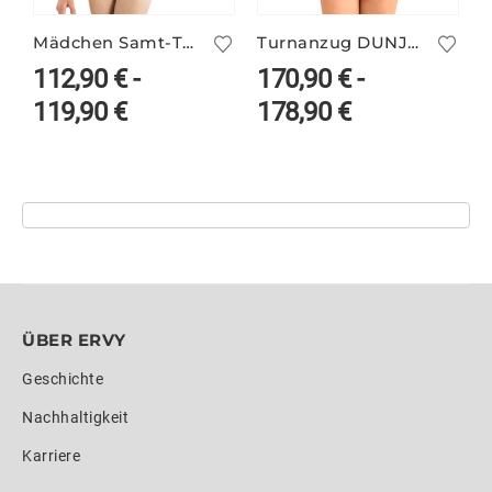
Mädchen Samt-Turnanzug langarm ARIANA/3
Turnanzug DUNJA/1 langarm
T
112,90
€
-
170,90
€
-
119,90
€
178,90
€
ÜBER ERVY
Geschichte
Nachhaltigkeit
Karriere