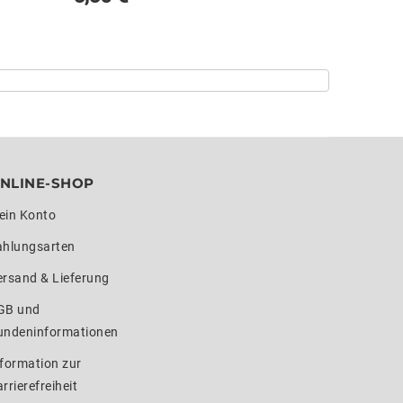
NLINE-SHOP
ein Konto
ahlungsarten
ersand & Lieferung
GB und
undeninformationen
formation zur
rrierefreiheit