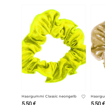
Haargummi Classic neongelb
Haargu
5,50
€
5,50
€