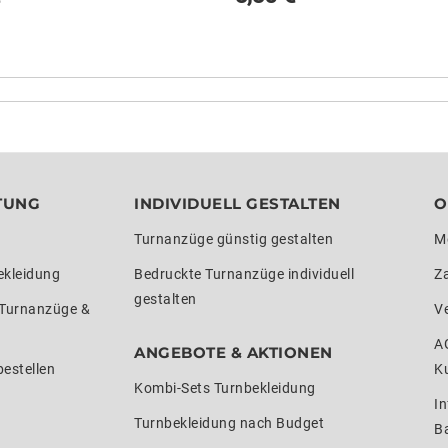
TUNG
INDIVIDUELL GESTALTEN
O
Turnanzüge günstig gestalten
M
ekleidung
Bedruckte Turnanzüge individuell
Z
gestalten
 Turnanzüge &
V
A
ANGEBOTE & AKTIONEN
estellen
K
Kombi-Sets Turnbekleidung
In
Turnbekleidung nach Budget
Ba