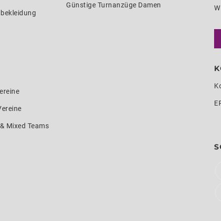
Günstige Turnanzüge Damen
W
nbekleidung
K
K
ereine
E
Vereine
e & Mixed Teams
S